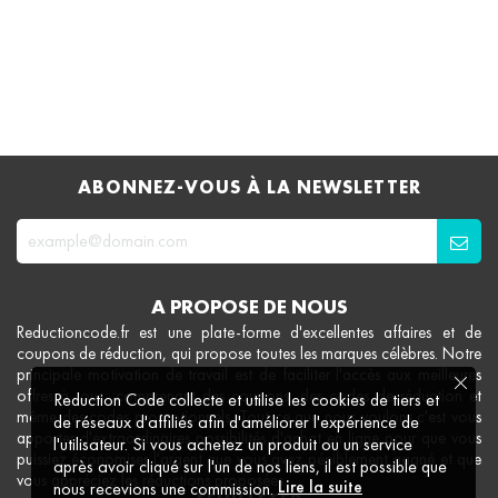
ABONNEZ-VOUS À LA NEWSLETTER
A PROPOSE DE NOUS
Reductioncode.fr est une plate-forme d'excellentes affaires et de
coupons de réduction, qui propose toutes les marques célèbres. Notre
principale motivation de travail est de faciliter l'accès aux meilleures
offres à tous, comprenant des coupons, des codes de réduction et
Reduction Code collecte et utilise les cookies de tiers et
même des codes promotionnels. Tout ce que nous voulons c'est vous
de réseaux d'affiliés afin d'améliorer l'expérience de
apporter d'extraordinaires possibilités d'achat en ligne pour que vous
l'utilisateur. Si vous achetez un produit ou un service
puissiez économiser l'argent que vous avez péniblement gagné et que
après avoir cliqué sur l'un de nos liens, il est possible que
vous appréciez les réductions proposées.
Lire la suite
nous recevions une commission.