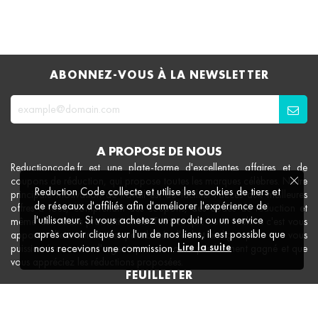
ABONNEZ-VOUS À LA NEWSLETTER
A PROPOSE DE NOUS
Reductioncode.fr est une plate-forme d'excellentes affaires et de
coupons de réduction, qui propose toutes les marques célèbres. Notre
Reduction Code collecte et utilise les cookies de tiers et
principale motivation de travail est de faciliter l'accès aux meilleures
de réseaux d'affiliés afin d'améliorer l'expérience de
offres à tous, comprenant des coupons, des codes de réduction et
l'utilisateur. Si vous achetez un produit ou un service
même des codes promotionnels. Tout ce que nous voulons c'est vous
après avoir cliqué sur l'un de nos liens, il est possible que
apporter d'extraordinaires possibilités d'achat en ligne pour que vous
Lire la suite
nous recevions une commission.
puissiez économiser l'argent que vous avez péniblement gagné et que
vous appréciez les réductions proposées.
FEUILLETER
Magasins