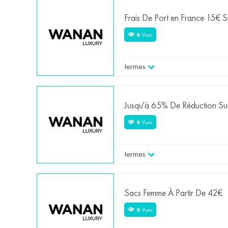
Frais De Port en France 15€
0
Vues
termes
Jusqu'à 65% De Réduction Sur 
0
Vues
termes
Sacs Femme À Partir De 42€
0
Vues