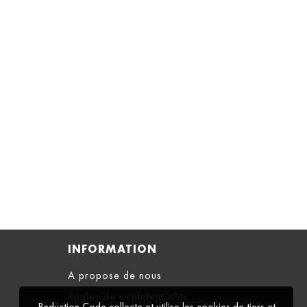
INFORMATION
A propose de nous
Règles de confidentialité
Reduction Code collecte et utilise les cookies de tiers et